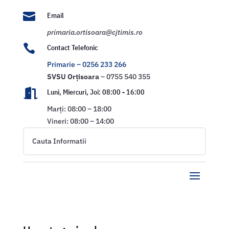

Email
primaria.ortisoara@cjtimis.ro

Contact Telefonic
Primarie – 0256 233 266
SVSU
Orțisoara
– 0755 540 355

Luni, Miercuri, Joi: 08:00 - 16:00
Marți: 08:00 – 18:00
Vineri: 08:00 – 14:00