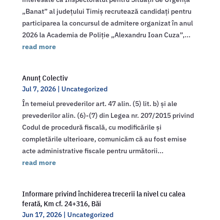
„Banat” al județului Timiș recrutează candidați pentru
participarea la concursul de admitere organizat în anul
2026 la Academia de Poliție „Alexandru Ioan Cuza”,...
read more
Anunț Colectiv
Jul 7, 2026
|
Uncategorized
În temeiul prevederilor art. 47 alin. (5) lit. b) și ale
prevederilor alin. (6)-(7) din Legea nr. 207/2015 privind
Codul de procedură fiscală, cu modificările și
completările ulterioare, comunicăm că au fost emise
acte administrative fiscale pentru următorii...
read more
Informare privind închiderea trecerii la nivel cu calea
ferată, Km cf. 24+316, Băi
Jun 17, 2026
|
Uncategorized