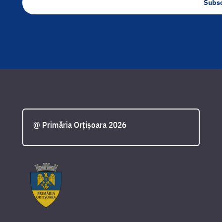
Subs
@ Primăria Orțișoara 2026