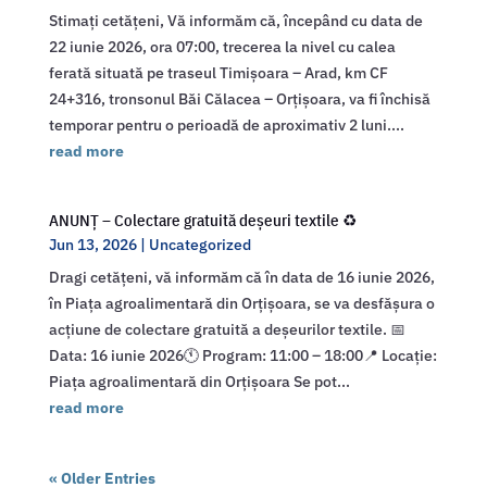
Stimați cetățeni, Vă informăm că, începând cu data de
22 iunie 2026, ora 07:00, trecerea la nivel cu calea
ferată situată pe traseul Timișoara – Arad, km CF
24+316, tronsonul Băi Călacea – Orțișoara, va fi închisă
temporar pentru o perioadă de aproximativ 2 luni....
read more
ANUNȚ – Colectare gratuită deșeuri textile ♻️
Jun 13, 2026
|
Uncategorized
Dragi cetățeni, vă informăm că în data de 16 iunie 2026,
în Piața agroalimentară din Orțișoara, se va desfășura o
acțiune de colectare gratuită a deșeurilor textile. 📅
Data: 16 iunie 2026🕚 Program: 11:00 – 18:00📍 Locație:
Piața agroalimentară din Orțișoara Se pot...
read more
« Older Entries