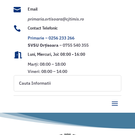

Email
primaria.ortisoara@cjtimis.ro

Contact Telefonic
Primarie – 0256 233 266
SVSU
Orțisoara
– 0755 540 355

Luni, Miercuri, Joi: 08:00 - 16:00
Marți: 08:00 – 18:00
Vineri: 08:00 – 14:00