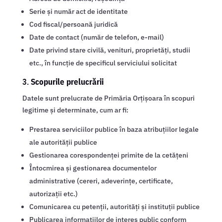
Serie și număr act de identitate
Cod fiscal/persoană juridică
Date de contact (număr de telefon, e-mail)
Date privind stare civilă, venituri, proprietăți, studii
etc., în funcție de specificul serviciului solicitat
3.
Scopurile prelucrării
Datele sunt prelucrate de Primăria Orțișoara în scopuri
legitime și determinate, cum ar fi:
Prestarea serviciilor publice în baza atribuțiilor legale
ale autorității publice
Gestionarea corespondenței primite de la cetățeni
Întocmirea și gestionarea documentelor
administrative (cereri, adeverințe, certificate,
autorizații etc.)
Comunicarea cu petenții, autorități și instituții publice
Publicarea informațiilor de interes public conform