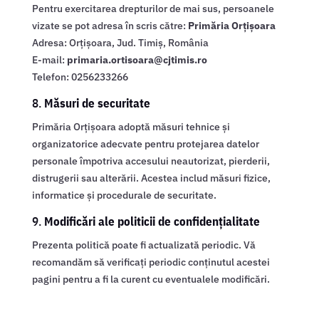
Pentru exercitarea drepturilor de mai sus, persoanele
vizate se pot adresa în scris către:
Primăria Orțișoara
Adresa: Orțișoara, Jud. Timiș, România
E-mail:
primaria.ortisoara@cjtimis.ro
Telefon:
0256233266
8.
Măsuri de securitate
Primăria Orțișoara adoptă măsuri tehnice și
organizatorice adecvate pentru protejarea datelor
personale împotriva accesului neautorizat, pierderii,
distrugerii sau alterării. Acestea includ măsuri fizice,
informatice și procedurale de securitate.
9.
Modificări ale politicii de confidențialitate
Prezenta politică poate fi actualizată periodic. Vă
recomandăm să verificați periodic conținutul acestei
pagini pentru a fi la curent cu eventualele modificări.