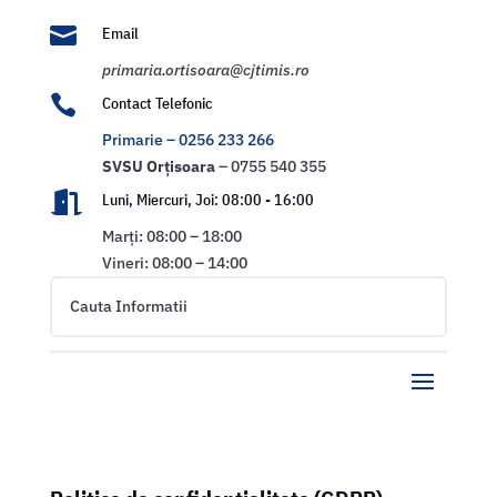

Email
primaria.ortisoara@cjtimis.ro

Contact Telefonic
Primarie – 0256 233 266
SVSU
Orțisoara
– 0755 540 355

Luni, Miercuri, Joi: 08:00 - 16:00
Marți: 08:00 – 18:00
Vineri: 08:00 – 14:00