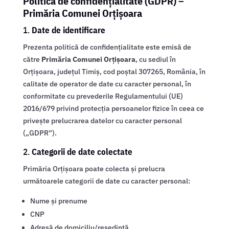
Politica de confidențialitate (GDPR) –
Primăria Comunei Orțișoara
1.
Date de identificare
Prezenta politică de confidențialitate este emisă de
către
Primăria Comunei Orțișoara
, cu sediul în
Orțișoara, județul Timiș, cod poștal 307265, România, în
calitate de operator de date cu caracter personal, în
conformitate cu prevederile Regulamentului (UE)
2016/679 privind protecția persoanelor fizice în ceea ce
privește prelucrarea datelor cu caracter personal
(„GDPR”).
2.
Categorii de date colectate
Primăria Orțișoara poate colecta și prelucra
următoarele categorii de date cu caracter personal:
Nume și prenume
CNP
Adresă de domiciliu/reședință