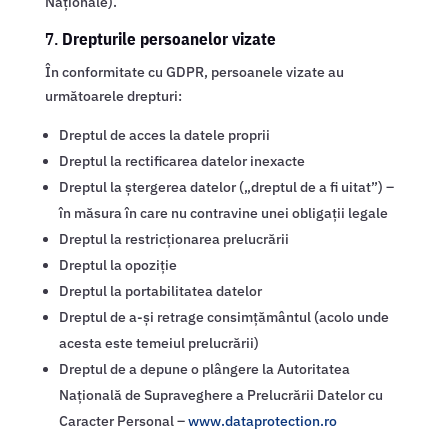
Naționale).
7.
Drepturile persoanelor vizate
În conformitate cu GDPR, persoanele vizate au
următoarele drepturi:
Dreptul de acces la datele proprii
Dreptul la rectificarea datelor inexacte
Dreptul la ștergerea datelor („dreptul de a fi uitat”) –
în măsura în care nu contravine unei obligații legale
Dreptul la restricționarea prelucrării
Dreptul la opoziție
Dreptul la portabilitatea datelor
Dreptul de a-și retrage consimțământul (acolo unde
acesta este temeiul prelucrării)
Dreptul de a depune o plângere la Autoritatea
Națională de Supraveghere a Prelucrării Datelor cu
Caracter Personal –
www.dataprotection.ro