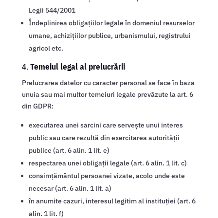
Legii 544/2001
Îndeplinirea obligațiilor legale în domeniul resurselor
umane, achizițiilor publice, urbanismului, registrului
agricol etc.
4.
Temeiul legal al prelucrării
Prelucrarea datelor cu caracter personal se face în baza
unuia sau mai multor temeiuri legale prevăzute la art. 6
din GDPR:
executarea unei sarcini care servește unui interes
public sau care rezultă din exercitarea autorității
publice (art. 6 alin. 1 lit. e)
respectarea unei obligații legale (art. 6 alin. 1 lit. c)
consimțământul persoanei vizate, acolo unde este
necesar (art. 6 alin. 1 lit. a)
în anumite cazuri, interesul legitim al instituției (art. 6
alin. 1 lit. f)