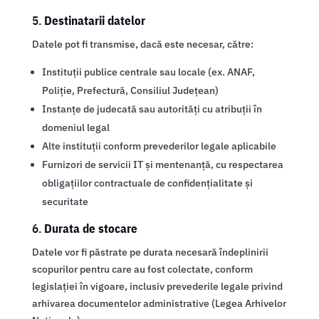
5.
Destinatarii datelor
Datele pot fi transmise, dacă este necesar, către:
Instituții publice centrale sau locale (ex. ANAF,
Poliție, Prefectură, Consiliul Județean)
Instanțe de judecată sau autorități cu atribuții în
domeniul legal
Alte instituții conform prevederilor legale aplicabile
Furnizori de servicii IT și mentenanță, cu respectarea
obligațiilor contractuale de confidențialitate și
securitate
6.
Durata de stocare
Datele vor fi păstrate pe durata necesară îndeplinirii
scopurilor pentru care au fost colectate, conform
legislației în vigoare, inclusiv prevederile legale privind
arhivarea documentelor administrative (Legea Arhivelor