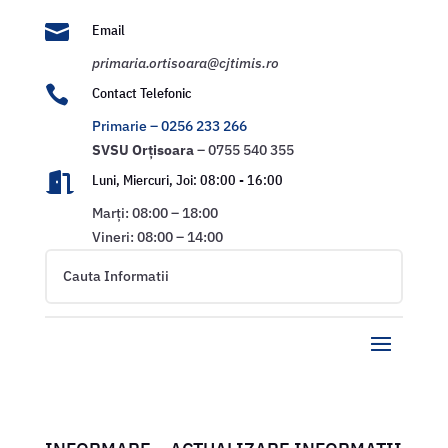

Email
primaria.ortisoara@cjtimis.ro

Contact Telefonic
Primarie – 0256 233 266
SVSU
Orțisoara
– 0755 540 355

Luni, Miercuri, Joi: 08:00 - 16:00
Marți: 08:00 – 18:00
Vineri: 08:00 – 14:00