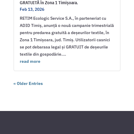
GRATUITĂ în Zona 1 Timișoara.
Feb 13, 2026
RETIM Ecologic Service S.A., în parteneriat cu
ADID Timiș, anunță o nouă campanie trimestrială
pentru predarea gratuită a deșeurilor textile, în
Zona 1 Timișoara, jud. Timiș. Utilizatorii casnici
se pot debarasa legal și GRATUIT de deșeurile
textile din gospodărie....
read more
« Older Entries