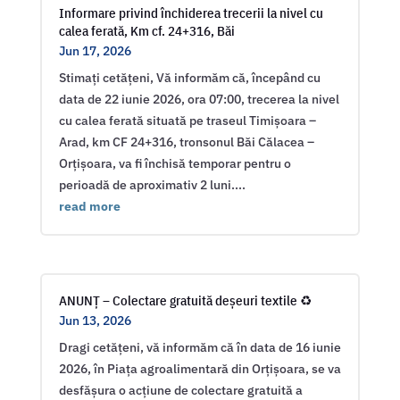
Informare privind închiderea trecerii la nivel cu
calea ferată, Km cf. 24+316, Băi
Jun 17, 2026
Stimați cetățeni, Vă informăm că, începând cu
data de 22 iunie 2026, ora 07:00, trecerea la nivel
cu calea ferată situată pe traseul Timișoara –
Arad, km CF 24+316, tronsonul Băi Călacea –
Orțișoara, va fi închisă temporar pentru o
perioadă de aproximativ 2 luni....
read more
ANUNȚ – Colectare gratuită deșeuri textile ♻️
Jun 13, 2026
Dragi cetățeni, vă informăm că în data de 16 iunie
2026, în Piața agroalimentară din Orțișoara, se va
desfășura o acțiune de colectare gratuită a