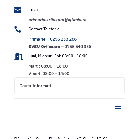

Email
primaria.ortisoara@cjtimis.ro

Contact Telefonic
Primarie – 0256 233 266
SVSU
Orțisoara
– 0755 540 355

Luni, Miercuri, Joi: 08:00 - 16:00
Marți: 08:00 – 18:00
Vineri: 08:00 – 14:00