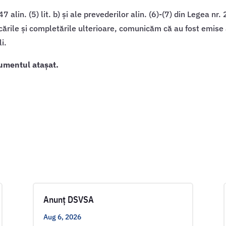
47 alin. (5) lit. b) și ale prevederilor alin. (6)-(7) din Legea n
cările și completările ulterioare, comunicăm că au fost emise 
i.
umentul atașat.
Anunț DSVSA
Aug 6, 2026