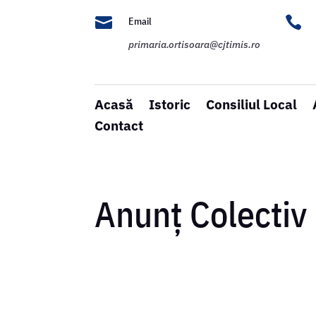


Email
primaria.ortisoara@cjtimis.ro
Acasă
Istoric
Consiliul Local
Contact
Anunț Colectiv