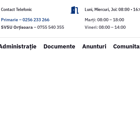

Contact Telefonic
Luni, Miercuri, Joi: 08:00 - 16
Primarie – 0256 233 266
Marți: 08:00 – 18:00
SVSU
Orțisoara
– 0755 540 355
Vineri: 08:00 – 14:00
Administrație
Documente
Anunturi
Comunita