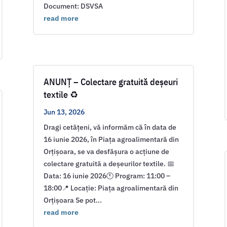
Document: DSVSA
read more
ANUNȚ – Colectare gratuită deșeuri
textile ♻️
Jun 13, 2026
Dragi cetățeni, vă informăm că în data de
16 iunie 2026, în Piața agroalimentară din
Orțișoara, se va desfășura o acțiune de
colectare gratuită a deșeurilor textile. 📅
Data: 16 iunie 2026🕚 Program: 11:00 –
18:00📍 Locație: Piața agroalimentară din
Orțișoara Se pot...
read more