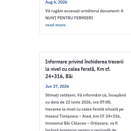
Aug 6, 2026
Vă rugăm accesați următorul document: A
NUNȚ PENTRU FERMIERI
read more
Informare privind închiderea trecerii
la nivel cu calea ferată, Km cf.
24+316, Băi
Jun 17, 2026
Stimați cetățeni, Vă informăm că, începând
cu data de 22 iunie 2026, ora 07:00,
trecerea la nivel cu calea ferată situată pe
traseul Timișoara – Arad, km CF 24+316,
tronsonul Băi Călacea – Orțișoara, va fi
închisă temporar pentru o perioadă de