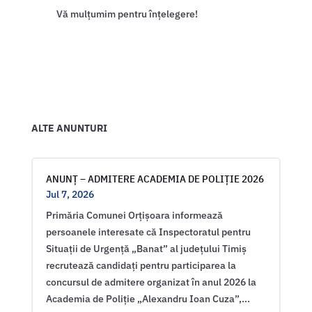
Vă mulțumim pentru înțelegere!
ALTE ANUNTURI
ANUNȚ – ADMITERE ACADEMIA DE POLIȚIE 2026
Jul 7, 2026
Primăria Comunei Orțișoara informează
persoanele interesate că Inspectoratul pentru
Situații de Urgență „Banat” al județului Timiș
recrutează candidați pentru participarea la
concursul de admitere organizat în anul 2026 la
Academia de Poliție „Alexandru Ioan Cuza”,...