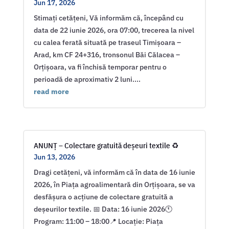
Jun 17, 2026
Stimați cetățeni, Vă informăm că, începând cu
data de 22 iunie 2026, ora 07:00, trecerea la nivel
cu calea ferată situată pe traseul Timișoara –
Arad, km CF 24+316, tronsonul Băi Călacea –
Orțișoara, va fi închisă temporar pentru o
perioadă de aproximativ 2 luni....
read more
ANUNȚ – Colectare gratuită deșeuri textile ♻️
Jun 13, 2026
Dragi cetățeni, vă informăm că în data de 16 iunie
2026, în Piața agroalimentară din Orțișoara, se va
desfășura o acțiune de colectare gratuită a
deșeurilor textile. 📅 Data: 16 iunie 2026🕚
Program: 11:00 – 18:00📍 Locație: Piața