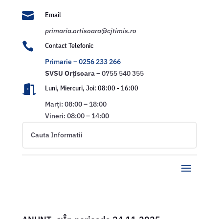

Email
primaria.ortisoara@cjtimis.ro

Contact Telefonic
Primarie – 0256 233 266
SVSU
Orțisoara
– 0755 540 355

Luni, Miercuri, Joi: 08:00 - 16:00
Marți: 08:00 – 18:00
Vineri: 08:00 – 14:00