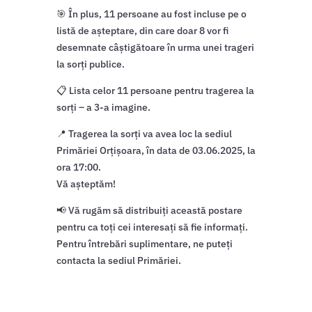
🎯 În plus, 11 persoane au fost incluse pe o
listă de așteptare, din care doar 8 vor fi
desemnate câștigătoare în urma unei trageri
la sorți publice.
📋 Lista celor 11 persoane pentru tragerea la
sorți – a 3-a imagine.
📍 Tragerea la sorți va avea loc la sediul
Primăriei Orțișoara, în data de 03.06.2025, la
ora 17:00.
Vă așteptăm!
📢 Vă rugăm să distribuiți această postare
pentru ca toți cei interesați să fie informați.
Pentru întrebări suplimentare, ne puteți
contacta la sediul Primăriei.