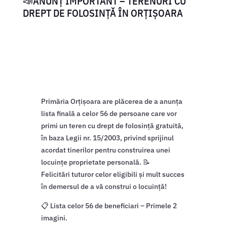
📣ANUNȚ IMPORTANT – TERENURI CU
DREPT DE FOLOSINȚĂ ÎN ORȚIȘOARA
Primăria Orțișoara are plăcerea de a anunța
lista finală a celor 56 de persoane care vor
primi un teren cu drept de folosință gratuită,
în baza Legii nr. 15/2003, privind sprijinul
acordat tinerilor pentru construirea unei
locuințe proprietate personală. 📝
Felicitări tuturor celor eligibili și mult succes
în demersul de a vă construi o locuință!
📋 Lista celor 56 de beneficiari – Primele 2
imagini.