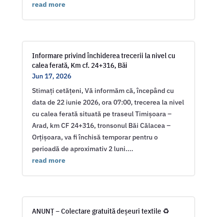
read more
Informare privind închiderea trecerii la nivel cu
calea ferată, Km cf. 24+316, Băi
Jun 17, 2026
Stimați cetățeni, Vă informăm că, începând cu
data de 22 iunie 2026, ora 07:00, trecerea la nivel
cu calea ferată situată pe traseul Timișoara –
Arad, km CF 24+316, tronsonul Băi Călacea –
Orțișoara, va fi închisă temporar pentru o
perioadă de aproximativ 2 luni....
read more
ANUNȚ – Colectare gratuită deșeuri textile ♻️