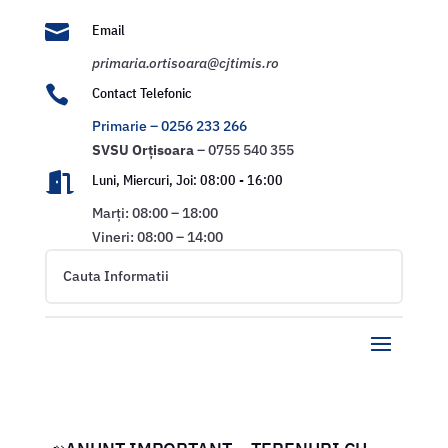

Email
primaria.ortisoara@cjtimis.ro

Contact Telefonic
Primarie – 0256 233 266
SVSU
Orțisoara
– 0755 540 355

Luni, Miercuri, Joi: 08:00 - 16:00
Marți: 08:00 – 18:00
Vineri: 08:00 – 14:00