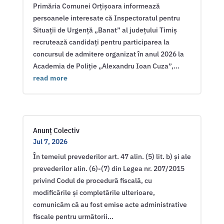
Primăria Comunei Orțișoara informează
persoanele interesate că Inspectoratul pentru
Situații de Urgență „Banat” al județului Timiș
recrutează candidați pentru participarea la
concursul de admitere organizat în anul 2026 la
Academia de Poliție „Alexandru Ioan Cuza”,...
read more
Anunț Colectiv
Jul 7, 2026
În temeiul prevederilor art. 47 alin. (5) lit. b) și ale
prevederilor alin. (6)-(7) din Legea nr. 207/2015
privind Codul de procedură fiscală, cu
modificările și completările ulterioare,
comunicăm că au fost emise acte administrative
fiscale pentru următorii...