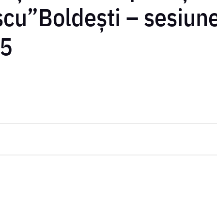
cu”Boldești – sesiun
25