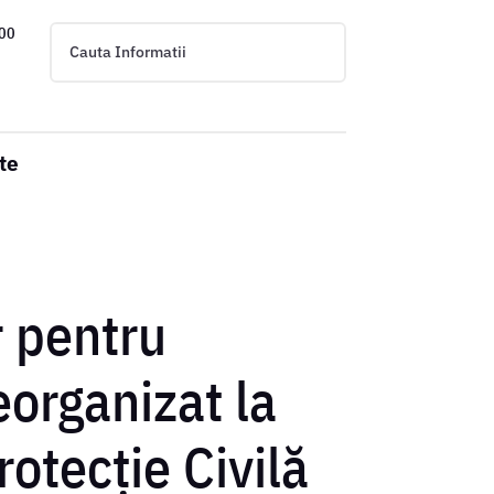
:00
te
r pentru
eorganizat la
otecție Civilă