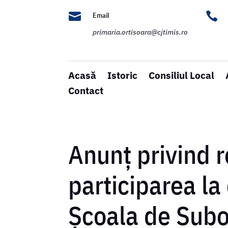


Email
primaria.ortisoara@cjtimis.ro
Acasă
Istoric
Consiliul Local
Contact
Anunț privind r
participarea la
Școala de Subof