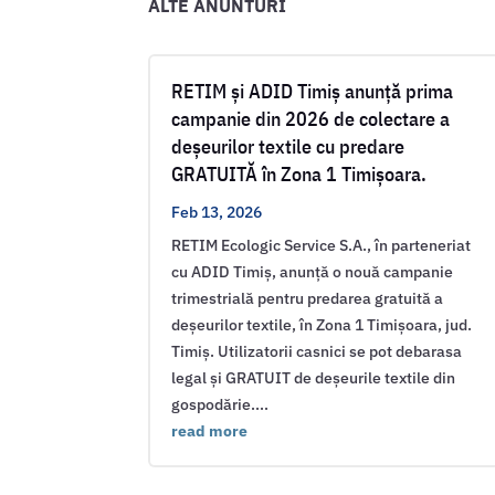
ALTE ANUNTURI
RETIM și ADID Timiș anunță prima
campanie din 2026 de colectare a
deșeurilor textile cu predare
GRATUITĂ în Zona 1 Timișoara.
Feb 13, 2026
RETIM Ecologic Service S.A., în parteneriat
cu ADID Timiș, anunță o nouă campanie
trimestrială pentru predarea gratuită a
deșeurilor textile, în Zona 1 Timișoara, jud.
Timiș. Utilizatorii casnici se pot debarasa
legal și GRATUIT de deșeurile textile din
gospodărie....
read more