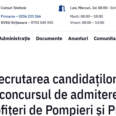

Contact Telefonic
Luni, Miercuri, Joi: 08:00 - 16
Primarie – 0256 233 266
Marți: 08:00 – 18:00
SVSU
Orțisoara
– 0755 540 355
Vineri: 08:00 – 14:00
Administrație
Documente
Anunturi
Comunita
ecrutarea candidațilo
 concursul de admiter
ițeri de Pompieri și Pr