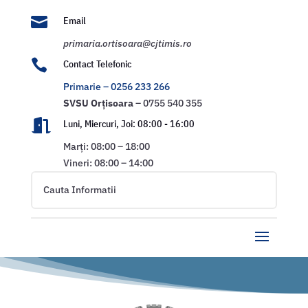

Email
primaria.ortisoara@cjtimis.ro

Contact Telefonic
Primarie – 0256 233 266
SVSU
Orțisoara
– 0755 540 355

Luni, Miercuri, Joi: 08:00 - 16:00
Marți: 08:00 – 18:00
Vineri: 08:00 – 14:00