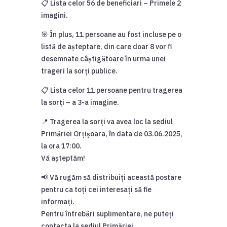
📋 Lista celor 56 de beneficiari – Primele 2
imagini.
🎯 În plus, 11 persoane au fost incluse pe o
listă de așteptare, din care doar 8 vor fi
desemnate câștigătoare în urma unei
trageri la sorți publice.
📋 Lista celor 11 persoane pentru tragerea
la sorți – a 3-a imagine.
📍 Tragerea la sorți va avea loc la sediul
Primăriei Orțișoara, în data de 03.06.2025,
la ora 17:00.
Vă așteptăm!
📢 Vă rugăm să distribuiți această postare
pentru ca toți cei interesați să fie
informați.
Pentru întrebări suplimentare, ne puteți
contacta la sediul Primăriei.