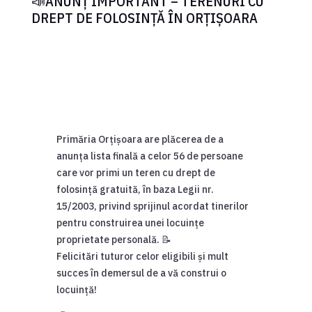
📣ANUNȚ IMPORTANT – TERENURI CU
DREPT DE FOLOSINȚĂ ÎN ORȚIȘOARA
Primăria Orțișoara are plăcerea de a
anunța lista finală a celor 56 de persoane
care vor primi un teren cu drept de
folosință gratuită, în baza Legii nr.
15/2003, privind sprijinul acordat tinerilor
pentru construirea unei locuințe
proprietate personală. 📝
Felicitări tuturor celor eligibili și mult
succes în demersul de a vă construi o
locuință!